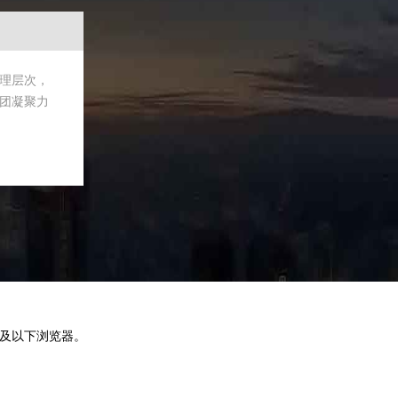
理层次，
公司进行大
团凝聚力
确定项目组
更上新的台
IE8及以下浏览器。