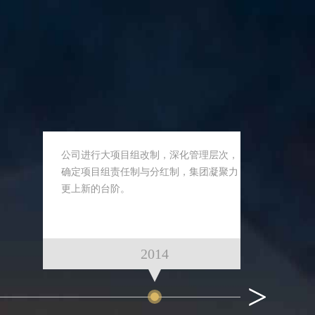
公司进行大项目组改制，深化管理层次，
确定项目组责任制与分红制，集团凝聚力
更上新的台阶。
2014
>
>